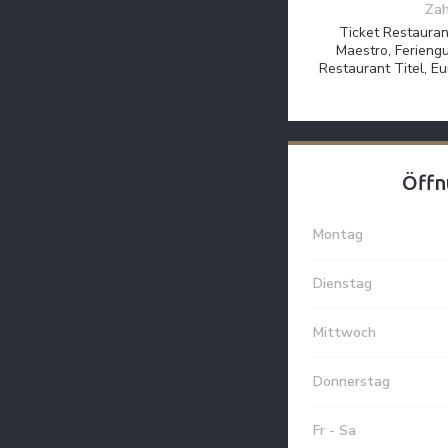
Zah
Ticket Restauran
Maestro, Feriengu
Restaurant Titel, Eu
Öffn
Montag
Dienstag
Mittwoch
Donnerstag
Fr
-
Sa