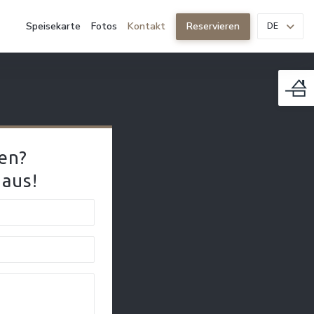
Speisekarte
Fotos
Kontakt
Reservieren
DE
en?
 aus!