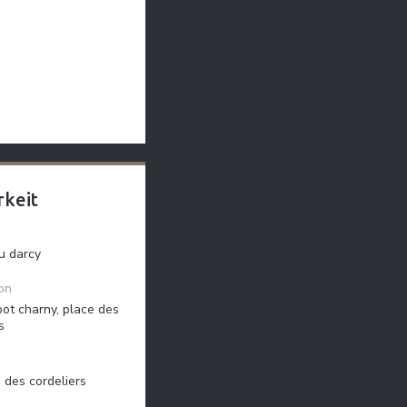
rkeit
u darcy
on
abot charny, place des
s
e des cordeliers