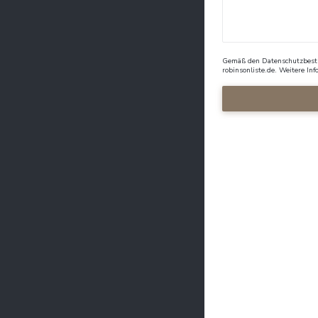
Gemäß den Datenschutzbestim
robinsonliste.de
. Weitere In