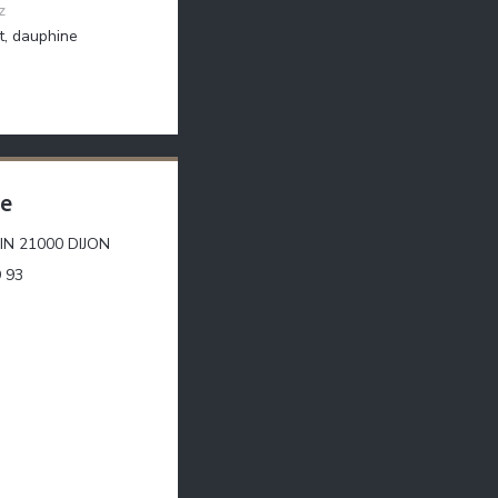
z
et, dauphine
se
((öffnet ein neues Fenster))
N 21000 DIJON
9 93
ebook ((öffnet ein neues Fenster))