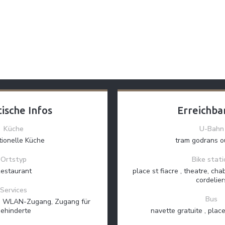
Le Petit Roi De La Lune
ische Infos
Erreichba
Küche
U-Bahn
tionelle Küche
tram godrans o
Ortstyp
Bike stati
estaurant
place st fiacre , theatre, ch
cordelier
Services
Bus
z, WLAN-Zugang, Zugang für
ehinderte
navette gratuite , plac