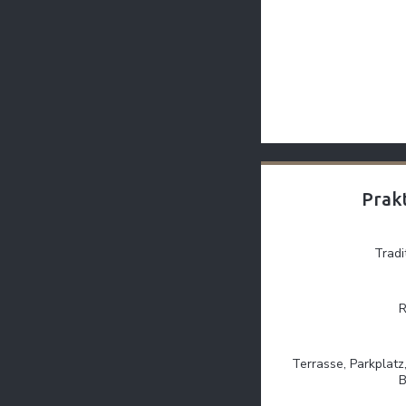
Prakt
Tradi
R
Terrasse, Parkplat
B