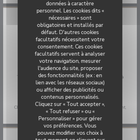
données à caractère
personnel. Les cookies dits «
nécessaires » sont
Infos pratiques
obligatoires et installés par
défaut. D'autres cookies
Cuisine
facultatifs nécessitent votre
Cuisine Traditionnelle
consentement. Ces cookies
Type de restaurant
facultatifs servent à analyser
Restaurant
votre navigation, mesurer
l'audience du site, proposer
Services
des fonctionnalités (ex : en
Terrasse, Parking, Accès Wifi, Accès aux personnes à
lien avec les réseaux sociaux)
mobilité réduite
ou afficher des publicités ou
Moyens de paiement
contenus personnalisés.
Le Petit Roi De La Lune
Ticket Restaurant, Paiement Sans Contact, Maestro,
Cliquez sur « Tout accepter »,
Chèques Vacances, Carte Bleue, Visa, Titres restaurant,
« Tout refuser » ou «
Eurocard/Mastercard, Espèces, Chèques
Personnaliser » pour gérer
vos préférences. Vous
pouvez modifier vos choix à