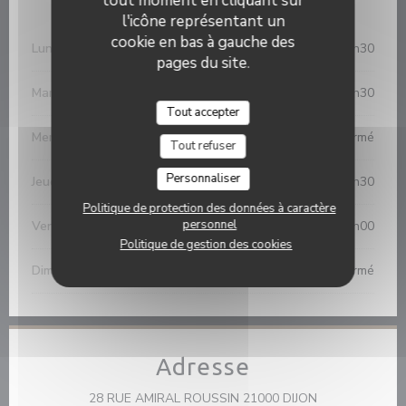
tout moment en cliquant sur
Horaires
l'icône représentant un
cookie en bas à gauche des
Lundi
12h00 - 21h30
19h00 - 21h30
•
pages du site.
Mardi
12h00 - 14h00
19h00 - 21h30
•
Tout accepter
Mercredi
Fermé
Tout refuser
Personnaliser
Jeudi
12h00 - 14h00
19h00 - 21h30
•
Politique de protection des données à caractère
personnel
Ven
-
Sam
12h00 - 14h00
19h00 - 22h00
•
Politique de gestion des cookies
Dimanche
Fermé
Adresse
((ouvre une nou
28 RUE AMIRAL ROUSSIN 21000 DIJON