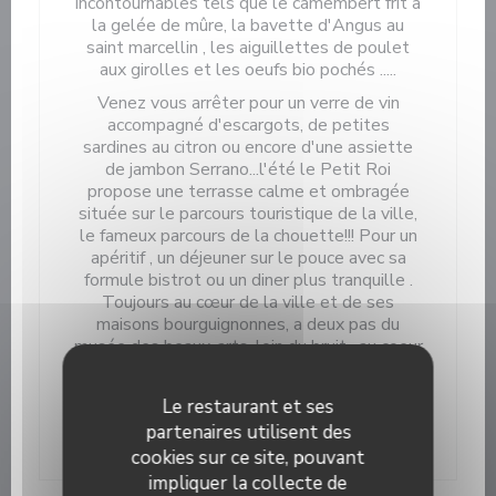
incontournables tels que le camembert frit à
la gelée de mûre, la bavette d'Angus au
saint marcellin , les aiguillettes de poulet
aux girolles et les oeufs bio pochés .....
Venez vous arrêter pour un verre de vin
accompagné d'escargots, de petites
sardines au citron ou encore d'une assiette
de jambon Serrano...l'été le Petit Roi
propose une terrasse calme et ombragée
située sur le parcours touristique de la ville,
le fameux parcours de la chouette!!! Pour un
apéritif , un déjeuner sur le pouce avec sa
formule bistrot ou un diner plus tranquille .
Toujours au cœur de la ville et de ses
maisons bourguignonnes, a deux pas du
musée des beaux-arts, loin du bruit , au coeur
du secteur piétonnier .
Le restaurant et ses
partenaires utilisent des
cookies sur ce site, pouvant
impliquer la collecte de