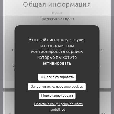
Общая информация
Кухня
Традиционная кухня
Тип заведения
Ресторан
Этот сайт использует кукис
Услуги
и позволяет вам
терраса, Автопарк, ВАЙ-ФАЙ, Доступ для инвалидов
контролировать сервисы
которые вы хотите
Способы оплаты
активировать
Билет в ресторане, Paiement Sans Contact, Маэстро,
Праздничные ваучеры, Дебетовая карточка, виза,
Le Petit Roi De La Lune
ресторан Titres, Eurocard / Mastercard, Денежные
Ок, все активировать
средства, проверки
Запретить использование cookies
Персонализировать
Часы работы
Политика конфиденциальности
undefined