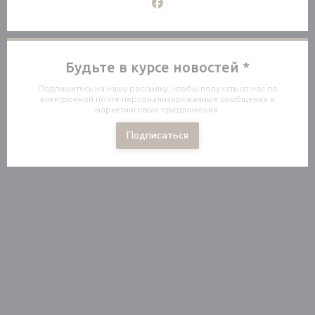
Facebook ((открывается в нов
Будьте в курсе новостей
*
Подпишитесь на нашу рассылку, чтобы получать от нас по
электронной почте персонализированные сообщения и
маркетинговые предложения.
Подписаться